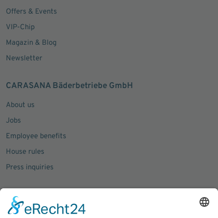
Offers & Events
VIP-Chip
Magazin & Blog
Newsletter
CARASANA Bäderbetriebe GmbH
About us
Jobs
Employee benefits
House rules
Press inquiries
Social Media
Facebook